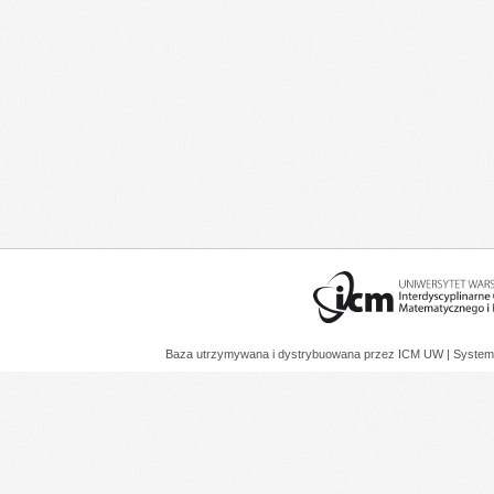
Baza utrzymywana i dystrybuowana przez
ICM UW
| System