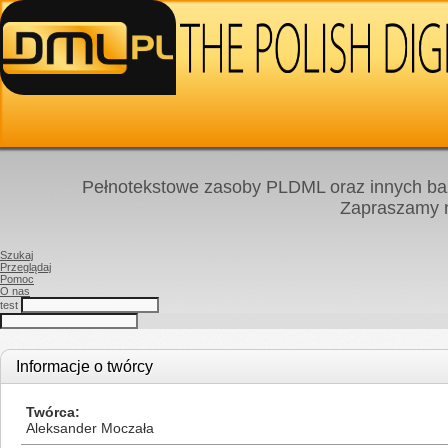
Pełnotekstowe zasoby PLDML oraz innych baz
Zapraszamy
Szukaj
Przeglądaj
Pomoc
O nas
test
Informacje o twórcy
Twórca
Aleksander Moczała