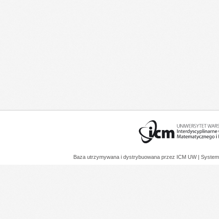
Baza utrzymywana i dystrybuowana przez
ICM UW
| System