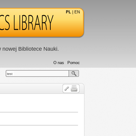
PL
|
EN
nowej Bibliotece Nauki.
O nas
Pomoc
test