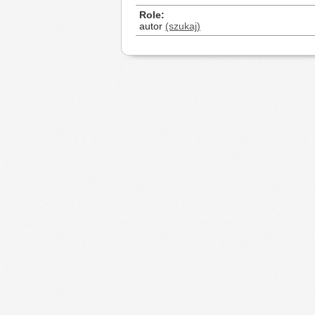
Role
autor
(szukaj)