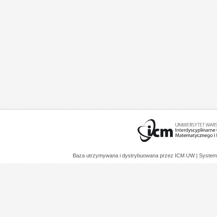
Baza utrzymywana i dystrybuowana przez
ICM UW
| System