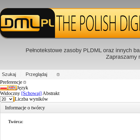
Pełnotekstowe zasoby PLDML oraz innych baz
Zapraszamy
PL
|
EN
Szukaj
Przeglądaj
Preferencje
Język
Widoczny
[Schowaj]
Abstrakt
Liczba wyników
Informacje o twórcy
Twórca