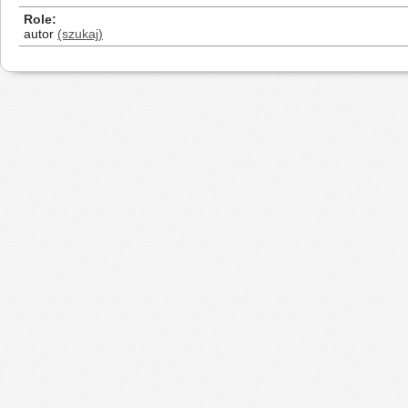
Role
autor
(szukaj)