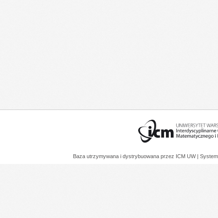
Baza utrzymywana i dystrybuowana przez
ICM UW
| System