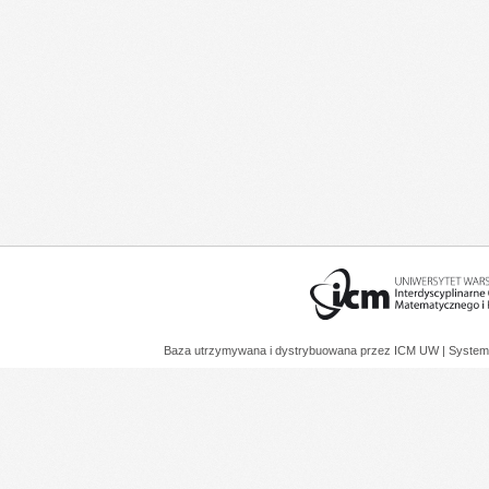
Baza utrzymywana i dystrybuowana przez
ICM UW
| System