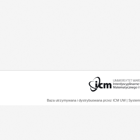
Baza utrzymywana i dystrybuowana przez
ICM UW
| System