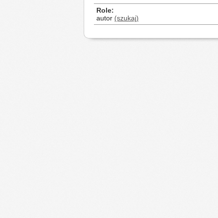
Role
autor
(szukaj)