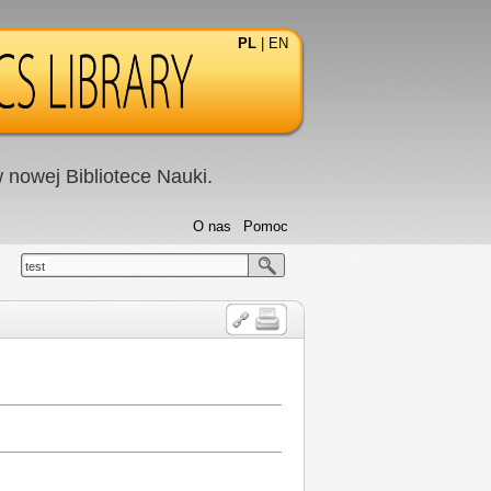
PL
|
EN
nowej Bibliotece Nauki.
O nas
Pomoc
test