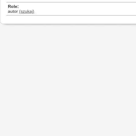
Role
autor
(szukaj)