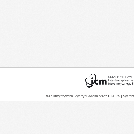
Baza utrzymywana i dystrybuowana przez
ICM UW
| System