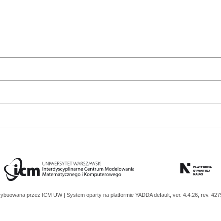
trybuowana przez
ICM UW
| System oparty na platformie
YADDA
default, ver. 4.4.26, rev. 42