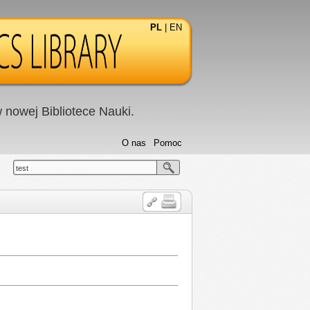
PL
|
EN
nowej Bibliotece Nauki.
O nas
Pomoc
test