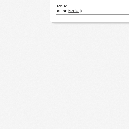
Role
autor
(szukaj)