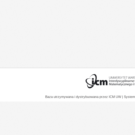
Baza utrzymywana i dystrybuowana przez
ICM UW
| System