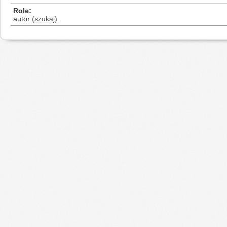
Role
autor
(szukaj)