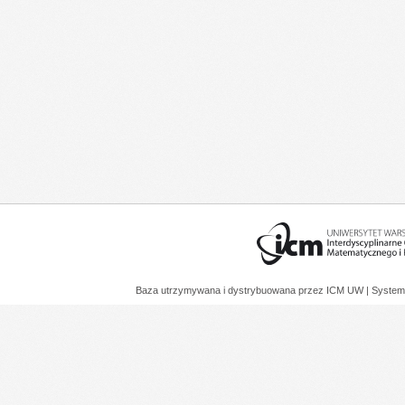
Baza utrzymywana i dystrybuowana przez
ICM UW
| System