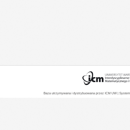
Baza utrzymywana i dystrybuowana przez
ICM UW
| System