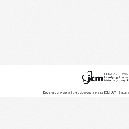
Baza utrzymywana i dystrybuowana przez
ICM UW
| System