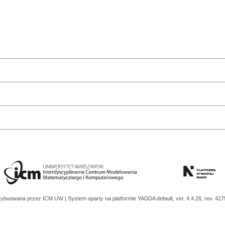
trybuowana przez
ICM UW
| System oparty na platformie
YADDA
default, ver. 4.4.26, rev. 42