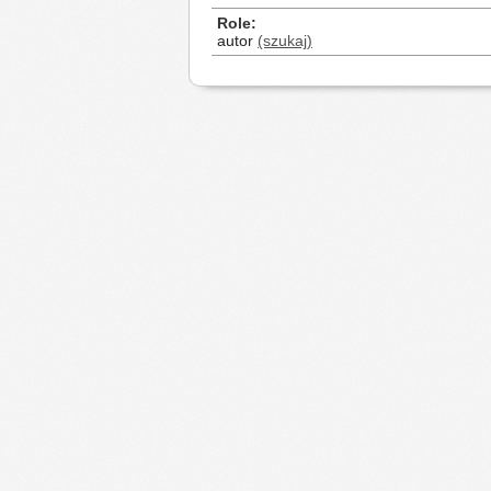
Role
autor
(szukaj)