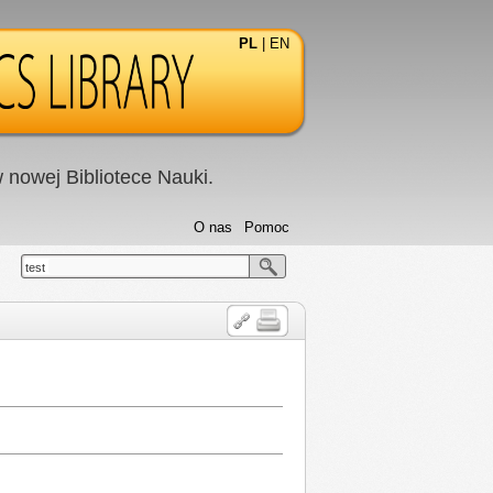
PL
|
EN
nowej Bibliotece Nauki.
O nas
Pomoc
test