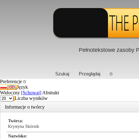
Pełnotekstowe zasoby P
PL
|
EN
Szukaj
Przeglądaj
Preferencje
Język
Widoczny
[Schowaj]
Abstrakt
Liczba wyników
Informacje o twórcy
Twórca
Krystyna Skórnik
Nazwisko