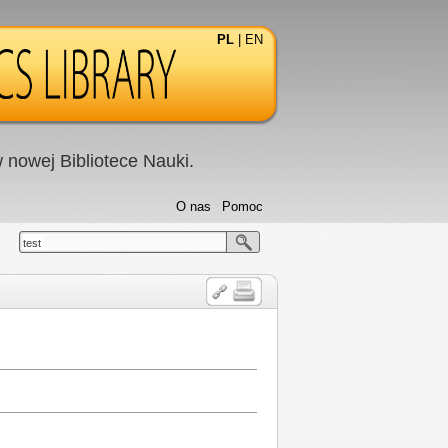
PL
|
EN
nowej Bibliotece Nauki.
O nas
Pomoc
test