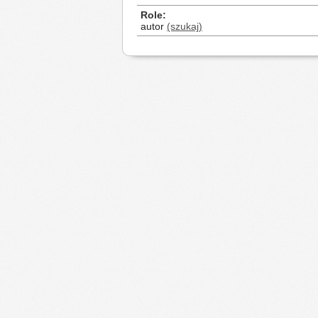
Role
autor
(szukaj)