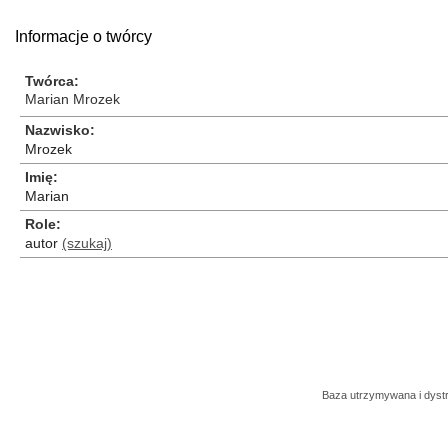
Informacje o twórcy
Twórca
Marian Mrozek
Nazwisko
Mrozek
Imię
Marian
Role
autor
(szukaj)
Baza utrzymywana i dys