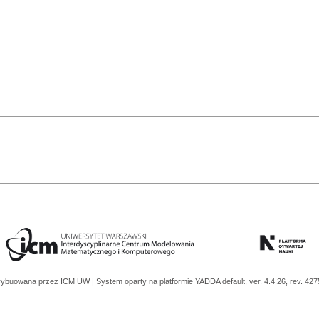
trybuowana przez
ICM UW
| System oparty na platformie
YADDA
default, ver. 4.4.26, rev. 42