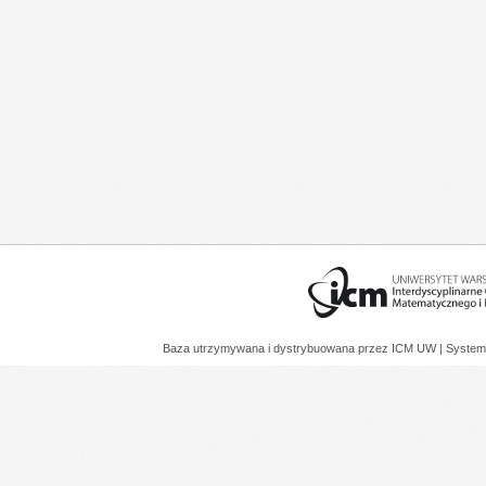
Baza utrzymywana i dystrybuowana przez
ICM UW
| System