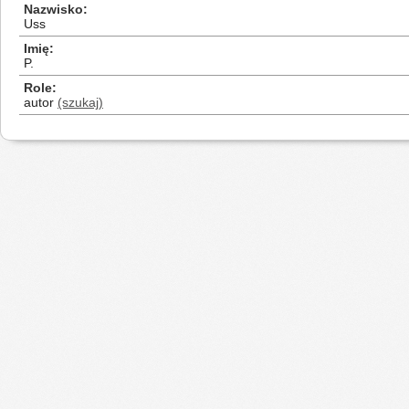
Nazwisko
Uss
Imię
P.
Role
autor
(szukaj)