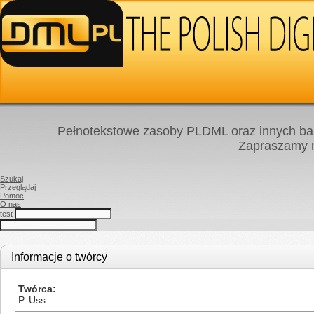
Pełnotekstowe zasoby PLDML oraz innych baz
Zapraszamy
Szukaj
Przeglądaj
Pomoc
O nas
test
Informacje o twórcy
Twórca
P. Uss