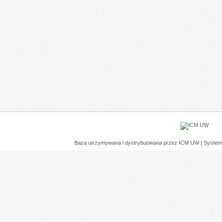
Baza utrzymywana i dystrybuowana przez
ICM UW
| System