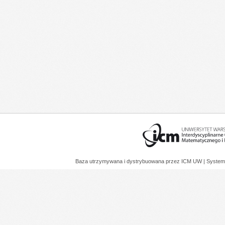
Baza utrzymywana i dystrybuowana przez
ICM UW
| System