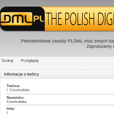
Pełnotekstowe zasoby PLDML oraz innych baz
Zapraszamy
Szukaj
Przeglądaj
Informacje o twórcy
Twórca
I. Czochralska
Nazwisko
Czochralska
Imię
I.