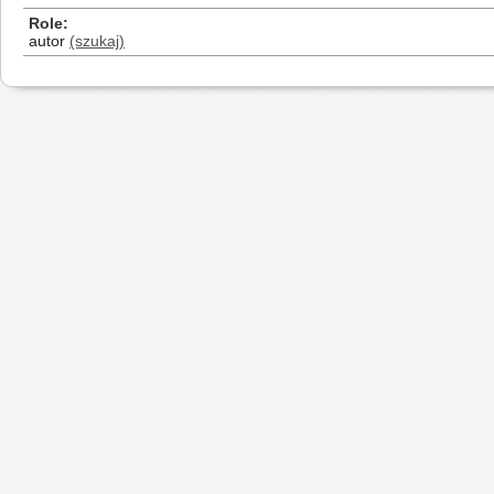
Role
autor
(szukaj)