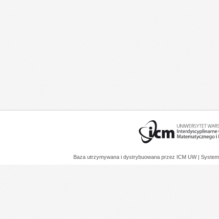
Baza utrzymywana i dystrybuowana przez
ICM UW
| System