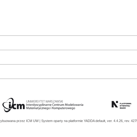
trybuowana przez
ICM UW
| System oparty na platformie
YADDA
default, ver. 4.4.26, rev. 42