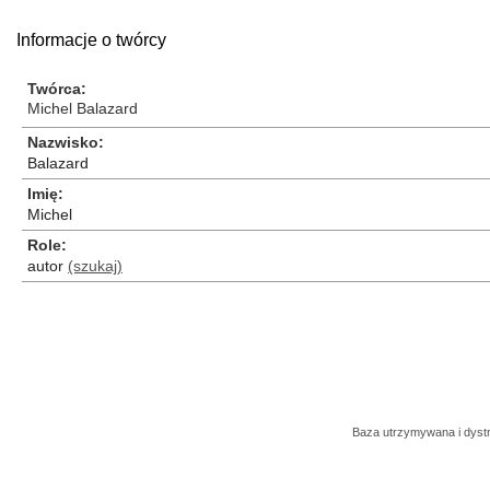
Informacje o twórcy
Twórca
Michel Balazard
Nazwisko
Balazard
Imię
Michel
Role
autor
(szukaj)
Baza utrzymywana i dys