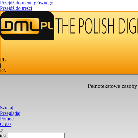
Przejdź do menu głównego
Przejdź do treści
PL
|
EN
Pełnotekstowe zasoby
Szukaj
Przeglądaj
Pomoc
O nas
test