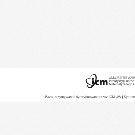
Baza utrzymywana i dystrybuowana przez
ICM UW
| System