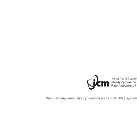
Baza utrzymywana i dystrybuowana przez
ICM UW
| System