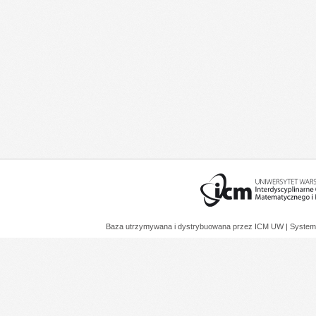
Baza utrzymywana i dystrybuowana przez
ICM UW
| System