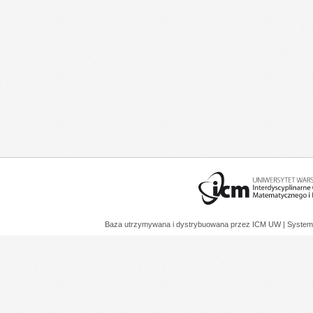
Baza utrzymywana i dystrybuowana przez
ICM UW
| System