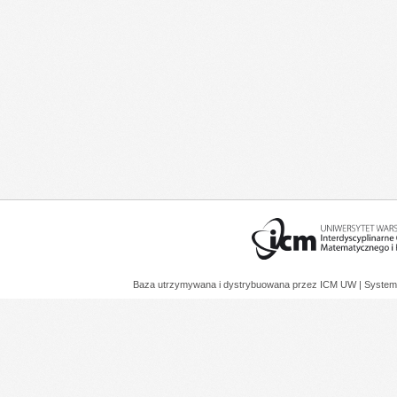
Baza utrzymywana i dystrybuowana przez
ICM UW
| System