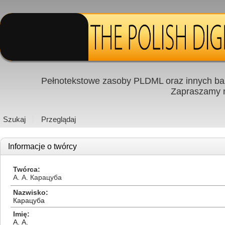
Pełnotekstowe zasoby PLDML oraz innych baz
Zapraszamy
Szukaj
Przeglądaj
Informacje o twórcy
Twórca
А. А. Карацуба
Nazwisko
Карацуба
Imię
А. А.