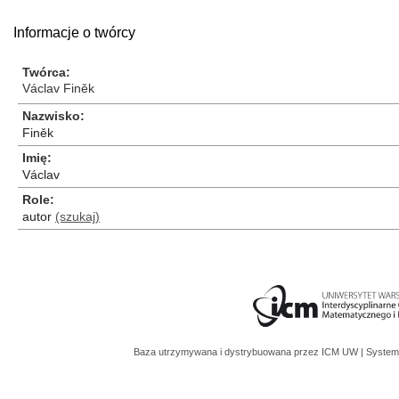
Informacje o twórcy
Twórca
Václav Finěk
Nazwisko
Finěk
Imię
Václav
Role
autor
(szukaj)
Baza utrzymywana i dystrybuowana przez
ICM UW
| System