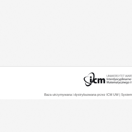
Baza utrzymywana i dystrybuowana przez
ICM UW
| System