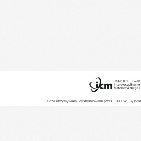
Baza utrzymywana i dystrybuowana przez
ICM UW
| System