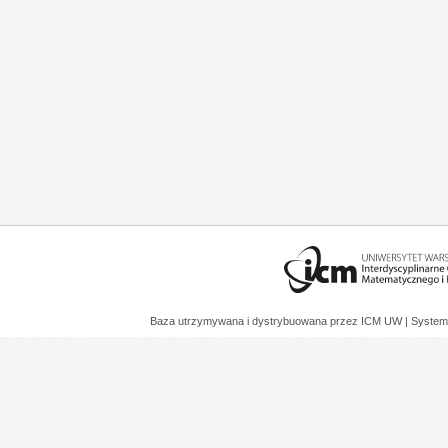
Baza utrzymywana i dystrybuowana przez
ICM UW
| System