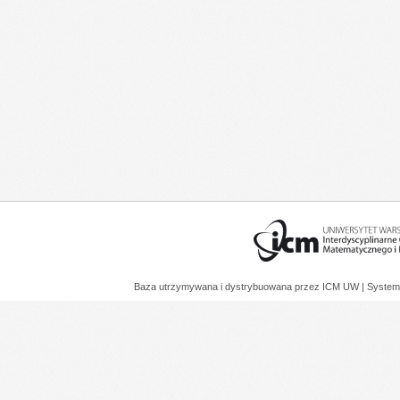
Baza utrzymywana i dystrybuowana przez
ICM UW
| System