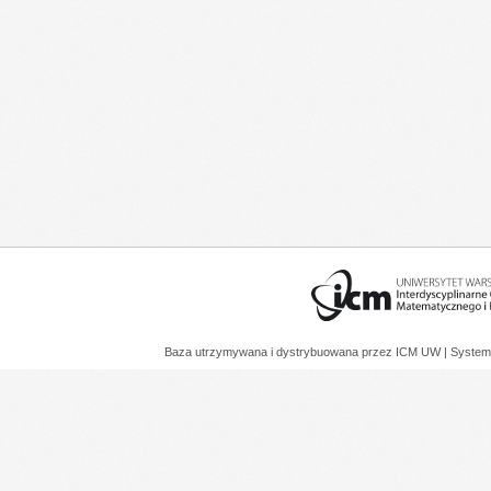
Baza utrzymywana i dystrybuowana przez
ICM UW
| System