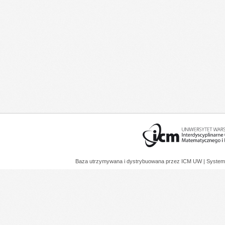
Baza utrzymywana i dystrybuowana przez
ICM UW
| System