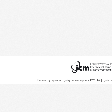
Baza utrzymywana i dystrybuowana przez
ICM UW
| System