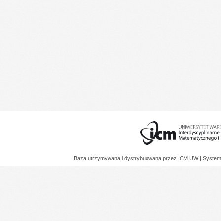
Baza utrzymywana i dystrybuowana przez
ICM UW
| System