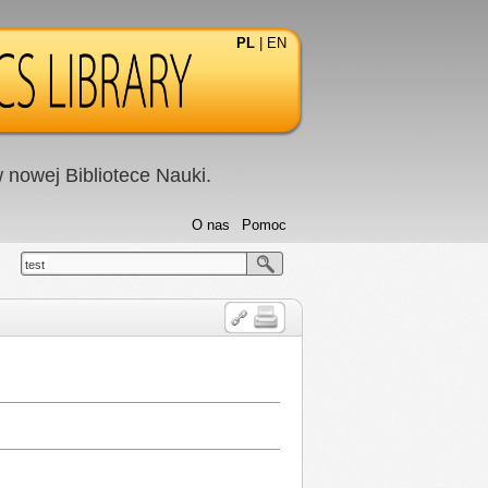
PL
|
EN
nowej Bibliotece Nauki.
O nas
Pomoc
test