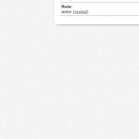
Role
autor
(szukaj)