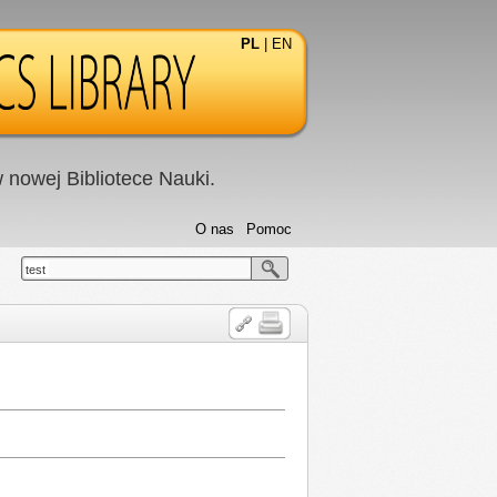
PL
|
EN
nowej Bibliotece Nauki.
O nas
Pomoc
test