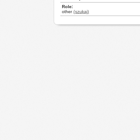
Role
other
(szukaj)