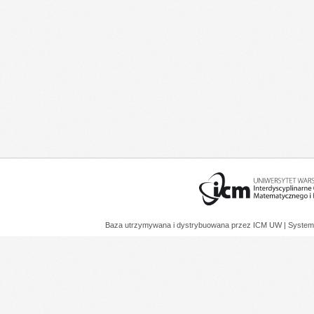
Baza utrzymywana i dystrybuowana przez
ICM UW
| System