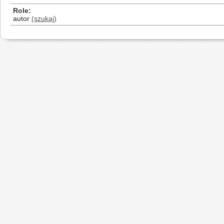
Role
autor
(szukaj)