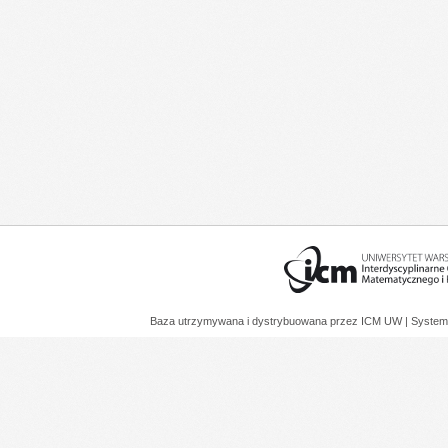
Baza utrzymywana i dystrybuowana przez
ICM UW
| System