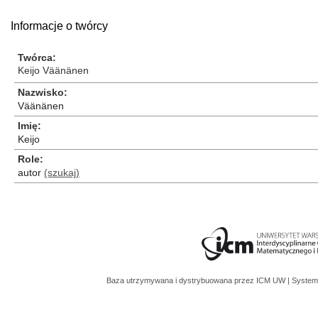
Informacje o twórcy
Twórca
Keijo Väänänen
Nazwisko
Väänänen
Imię
Keijo
Role
autor
(szukaj)
Baza utrzymywana i dystrybuowana przez
ICM UW
| System