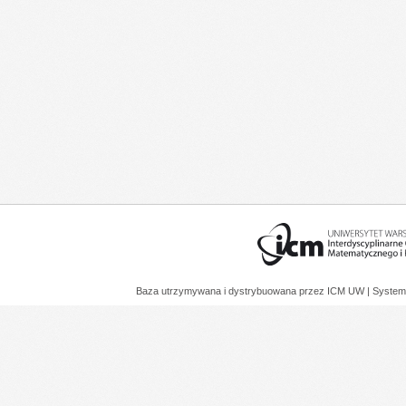
Baza utrzymywana i dystrybuowana przez
ICM UW
| System