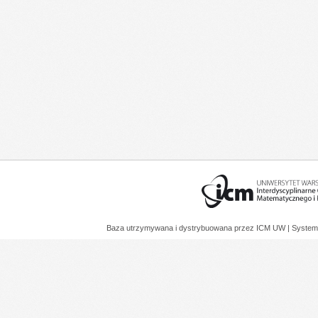
Baza utrzymywana i dystrybuowana przez
ICM UW
| System