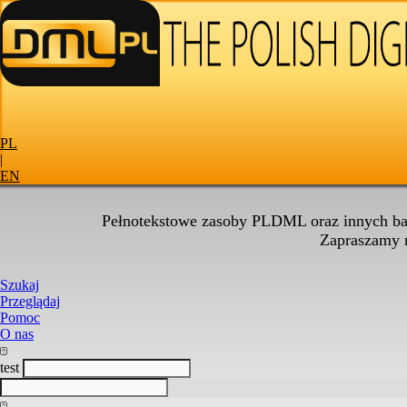
PL
|
EN
Pełnotekstowe zasoby PLDML oraz innych baz
Zapraszamy
Szukaj
Przeglądaj
Pomoc
O nas
test